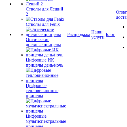
Стволы для Леший
Опла
2
доста
Стволы для Fenix
Наши
Распродажа
Блог
услуги
Оптические
дневные прицелы
Цифровые ИК
прицелы день/ночь
Цифровые
тепловизионные
прицелы
Цифровые
мультиспектральные
прицелы