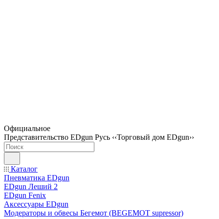
Официальное
Представительство EDgun Русь ‹‹Торговый дом EDgun››
Каталог
Пневматика EDgun
EDgun Леший 2
EDgun Fenix
Аксессуары EDgun
Модераторы и обвесы Бегемот (BEGEMOT supressor)