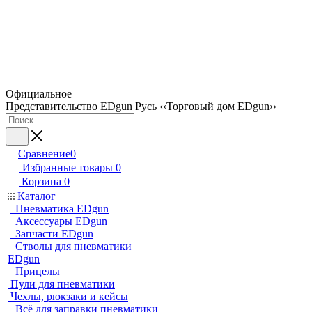
Официальное
Представительство EDgun Русь ‹‹Торговый дом EDgun››
Сравнение
0
Избранные товары
0
Корзина
0
Каталог
Пневматика EDgun
Аксессуары EDgun
Запчасти EDgun
Стволы для пневматики
EDgun
Прицелы
Пули для пневматики
Чехлы, рюкзаки и кейсы
Всё для заправки пневматики