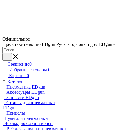
Официальное
Представительство EDgun Русь ‹‹Торговый дом EDgun››
Сравнение
0
Избранные товары
0
Корзина
0
Каталог
Пневматика EDgun
Аксессуары EDgun
Запчасти EDgun
Стволы для пневматики
EDgun
Прицелы
Пули для пневматики
Чехлы, рюкзаки и кейсы
Всё для заправки пневматики