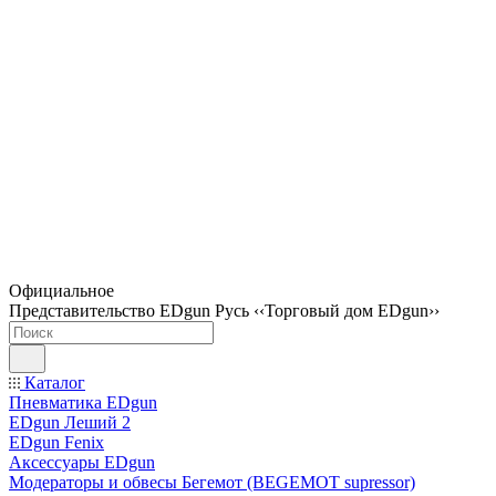
Официальное
Представительство EDgun Русь ‹‹Торговый дом EDgun››
Каталог
Пневматика EDgun
EDgun Леший 2
EDgun Fenix
Аксессуары EDgun
Модераторы и обвесы Бегемот (BEGEMOT supressor)