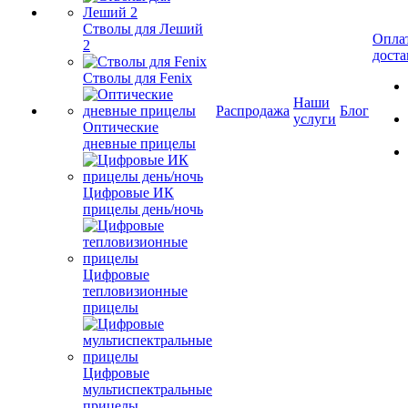
Стволы для Леший
Опла
2
доста
Стволы для Fenix
Наши
Распродажа
Блог
услуги
Оптические
дневные прицелы
Цифровые ИК
прицелы день/ночь
Цифровые
тепловизионные
прицелы
Цифровые
мультиспектральные
прицелы