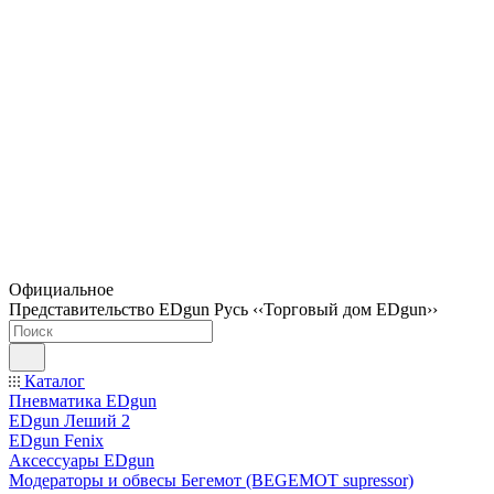
Официальное
Представительство EDgun Русь ‹‹Торговый дом EDgun››
Каталог
Пневматика EDgun
EDgun Леший 2
EDgun Fenix
Аксессуары EDgun
Модераторы и обвесы Бегемот (BEGEMOT supressor)