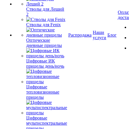
Стволы для Леший
Опла
2
доста
Стволы для Fenix
Наши
Распродажа
Блог
услуги
Оптические
дневные прицелы
Цифровые ИК
прицелы день/ночь
Цифровые
тепловизионные
прицелы
Цифровые
мультиспектральные
прицелы