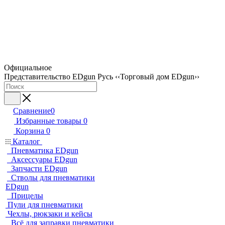
Официальное
Представительство EDgun Русь ‹‹Торговый дом EDgun››
Сравнение
0
Избранные товары
0
Корзина
0
Каталог
Пневматика EDgun
Аксессуары EDgun
Запчасти EDgun
Стволы для пневматики
EDgun
Прицелы
Пули для пневматики
Чехлы, рюкзаки и кейсы
Всё для заправки пневматики